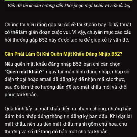
Vấn đề tài khoản hướng dẫn khôi phục mật khẩu và sửa lỗi lag
Chúng tôi hiểu rằng gặp sự cố về tài khoản hay lỗi kỹ thuật
có thể làm gián đoạn cuộc vui. Vì vậy, chuyên mục các câu
hỏi thường gặp B52 này được tạo ra để giúp xử lý vấn đề.
Cần Phải Làm Gì Khi Quên Mật Khẩu Đăng Nhập B52?
Nếu quên mật khẩu đăng nhập B52, bạn chỉ cần chọn
“Quên mật khẩu?”
ngay tại màn hình đăng nhập, nhập số
điện thoại hoặc email đã đăng ký để nhận mã xác thực,
sau đó làm theo hướng dẫn để tạo mật khẩu mới và khôi
phục tài khoản.
Quá trình lấy lại mật khẩu diễn ra nhanh chóng, nhưng hãy
đảm bảo nhập đúng thông tin đăng ký ban đầu. Khi đặt lại
mật khẩu, nên ưu tiên mật khẩu mạnh gồm chữ hoa, chữ
thường và số để tăng độ bảo mật cho tài khoản.