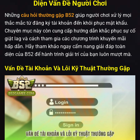
Diện Vấn Đề Người Chơi
Những
câu hỏi thường gặp B52
giúp người chơi xử lý mọi
thắc mắc từ đăng ký tài khoản đến khôi phục mật khẩu.
Chuyên mục này còn cung cấp hướng dẫn khắc phục sự cố
giật lag và cách tham gia các chương trình khuyến mãi
hấp dẫn. Hãy tham khảo ngay cẩm nang giải đáp toàn
diện của B52 để hành trình giải trí của bạn luôn mượt mà.
Vấn Đề Tài Khoản Và Lỗi Kỹ Thuật Thường Gặp