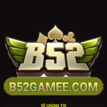
VỀ CHÚNG TÔI