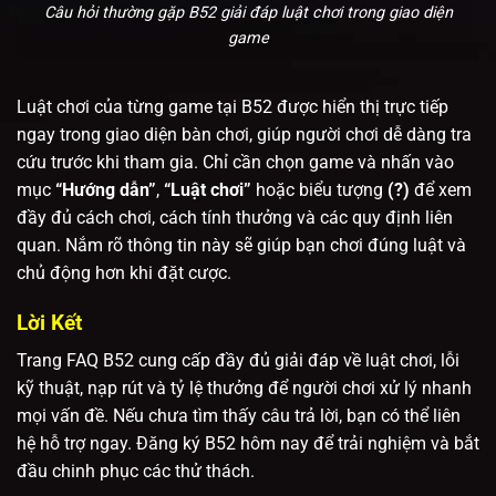
Câu hỏi thường gặp B52 giải đáp luật chơi trong giao diện
game
Luật chơi của từng game tại B52 được hiển thị trực tiếp
ngay trong giao diện bàn chơi, giúp người chơi dễ dàng tra
cứu trước khi tham gia. Chỉ cần chọn game và nhấn vào
mục
“Hướng dẫn”
,
“Luật chơi”
hoặc biểu tượng
(?)
để xem
đầy đủ cách chơi, cách tính thưởng và các quy định liên
quan. Nắm rõ thông tin này sẽ giúp bạn chơi đúng luật và
chủ động hơn khi đặt cược.
Lời Kết
Trang FAQ B52 cung cấp đầy đủ giải đáp về luật chơi, lỗi
kỹ thuật, nạp rút và tỷ lệ thưởng để người chơi xử lý nhanh
mọi vấn đề. Nếu chưa tìm thấy câu trả lời, bạn có thể liên
hệ hỗ trợ ngay. Đăng ký B52 hôm nay để trải nghiệm và bắt
đầu chinh phục các thử thách.