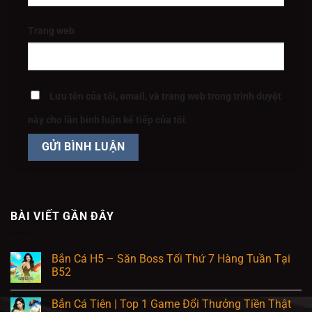
Trang web
Lưu tên của tôi, email, và trang web trong trình duyệt
này cho lần bình luận kế tiếp của tôi.
BÀI VIẾT GẦN ĐÂY
Bắn Cá H5 – Săn Boss Tối Thứ 7 Hàng Tuần Tại
B52
Không
có
Bắn Cá Tiên | Top 1 Game Đổi Thưởng Tiền Thật
bình