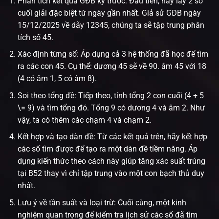
Phân tích kết quả GĐB kỳ trước: Đầu tiên, hãy lấy 2 số
cuối giải đặc biệt từ ngày gần nhất. Giả sử GĐB ngày
15/12/2025 về dãy 12345, chúng ta sẽ tập trung phân
tích số 45.
Xác định từng số: Áp dụng cả 3 hệ thống đã học để tìm
ra các con 45. Cụ thể: dương 45 sẽ về 90. âm 45 với 18
(4 có âm 1, 5 có âm 8).
Soi theo tổng đề: Tiếp theo, tính tổng 2 con cuối (4 + 5
\= 9) và tìm tổng đó. Tổng 9 có dương 4 và âm 2. Như
vậy, ta có thêm các chạm 4 và chạm 2.
Kết hợp và tạo dàn đề: Từ các kết quả trên, hãy kết hợp
các số tìm được để tạo ra một dàn đề tiềm năng. Áp
dụng kiến thức theo cách này giúp tăng xác suất trúng
tại B52 thay vì chỉ tập trung vào một con bạch thủ duy
nhất.
Lưu ý về tần suất và loại trừ: Cuối cùng, một kinh
nghiệm quan trọng để kiểm tra lịch sử các số đã tìm