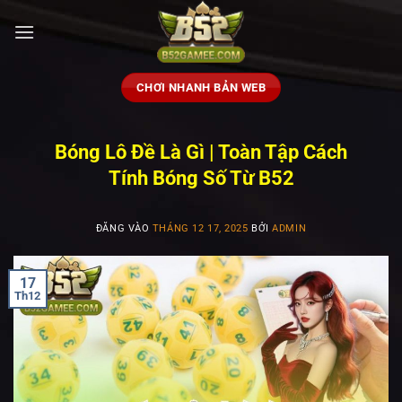
Bỏ
qua
nội
dung
CHƠI NHANH BẢN WEB
Bóng Lô Đề Là Gì | Toàn Tập Cách
Tính Bóng Số Từ B52
ĐĂNG VÀO
THÁNG 12 17, 2025
BỞI
ADMIN
17
Th12