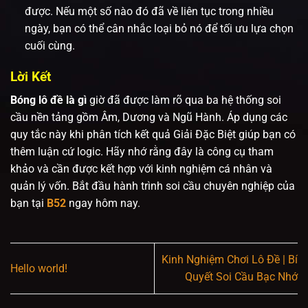
được. Nếu một số nào đó đã về liên tục trong nhiều
ngày, bạn có thể cân nhắc loại bỏ nó để tối ưu lựa chọn
cuối cùng.
Lời Kết
Bóng lô đề là gì
giờ đã được làm rõ qua ba hệ thống soi
cầu nền tảng gồm Âm, Dương và Ngũ Hành. Áp dụng các
quy tắc này khi phân tích kết quả Giải Đặc Biệt giúp bạn có
thêm luận cứ logic. Hãy nhớ rằng đây là công cụ tham
khảo và cần được kết hợp với kinh nghiệm cá nhân và
quản lý vốn. Bắt đầu hành trình soi cầu chuyên nghiệp của
bạn tại
B52
ngay hôm nay.
Kinh Nghiệm Chơi Lô Đề | Bí
Hello world!
Quyết Soi Cầu Bạc Nhớ