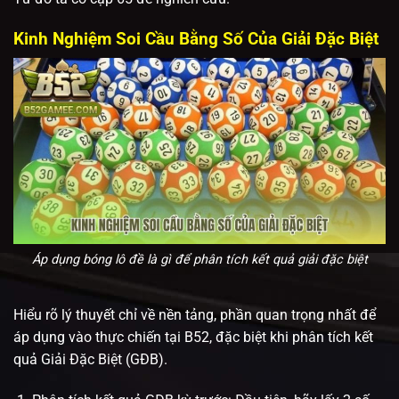
Kinh Nghiệm Soi Cầu Bằng Số Của Giải Đặc Biệt
Áp dụng bóng lô đề là gì để phân tích kết quả giải đặc biệt
Hiểu rõ lý thuyết chỉ về nền tảng, phần quan trọng nhất để
áp dụng vào thực chiến tại B52, đặc biệt khi phân tích kết
quả Giải Đặc Biệt (GĐB).