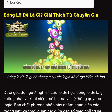
Lời Kết
Bóng Lô Đề Là Gì? Giải Thích Từ Chuyên Gia
Bóng lô đề là gì hệ thống quy ước logic đã được kiểm chứng
Dưới góc độ người nghiên cứu lô đề học, bóng lô đề là gì
không phải về khái niệm mê tín mà về hệ thống quy ước
logic. Bản chất phương pháp này nhằm nhận diện các
“vòng lặp” và “mối quan hệ” giữa các số theo những hệ