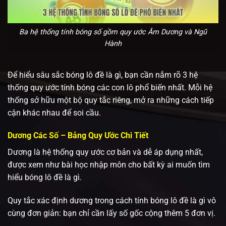
Ba hệ thống tính bóng số gồm quy ước Âm Dương và Ngũ
Hành
Để hiểu sâu sắc bóng lô đề là gì, bạn cần nắm rõ 3 hệ
thống quy ước tính bóng các con lô phổ biến nhất. Mỗi hệ
thống sở hữu một bộ quy tắc riêng, mở ra những cách tiếp
cận khác nhau để soi cầu.
Dương Các Số – Bảng Quy Ước Chi Tiết
Dương là hệ thống quy ước cơ bản và dễ áp dụng nhất,
được xem như bài học nhập môn cho bất kỳ ai muốn tìm
hiểu bóng lô đề là gì.
Quy tắc xác định dương trong cách tính bóng lô đề là gì vô
cùng đơn giản: bạn chỉ cần lấy số gốc cộng thêm 5 đơn vị.