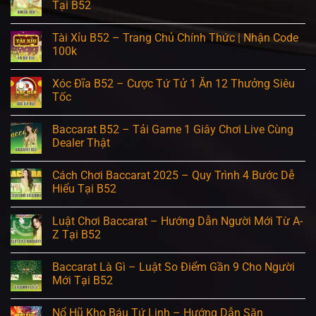
luận
Tại B52
ở
Bắn
Không
Cá
có
Tài Xỉu B52 – Trang Chủ Chính Thức | Nhận Code
H5
bình
–
luận
100k
Săn
ở
Boss
Bắn
Không
Tối
Cá
có
Xóc Đĩa B52 – Cược Tứ Tử 1 Ăn 12 Thưởng Siêu
Thứ
Tiên
bình
7
|
luận
Tốc
Hàng
Top
ở
Tuần
1
Tài
Không
Tại
Game
Xỉu
có
Baccarat B52 – Tải Game 1 Giây Chơi Live Cùng
B52
Đổi
B52
bình
Thưởng
–
luận
Dealer Thật
Tiền
Trang
ở
Thật
Chủ
Xóc
Không
Tại
Chính
Đĩa
có
Cách Chơi Baccarat 2025 – Quy Trình 4 Bước Dễ
B52
Thức
B52
bình
|
–
luận
Hiểu Tại B52
Nhận
Cược
ở
Code
Tứ
Baccarat
Không
100k
Tử
B52
có
Luật Chơi Baccarat – Hướng Dẫn Người Mới Từ A-
1
–
bình
Ăn
Tải
luận
Z Tại B52
12
Game
ở
Thưởng
1
Cách
Không
Siêu
Giây
Chơi
có
Baccarat Là Gì – Luật So Điểm Gần 9 Cho Người
Tốc
Chơi
Baccarat
bình
Live
2025
luận
Mới Tại B52
Cùng
–
ở
Dealer
Quy
Luật
Không
Thật
Trình
Chơi
có
Nổ Hũ Kho Báu Tứ Linh – Hướng Dẫn Săn
4
Baccarat
bình