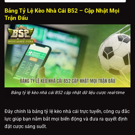
Bảng Tỷ Lệ Kèo Nhà Cái B52 – Cập Nhật Mọi
Trận Đấu
Bảng tỷ lệ kèo nhà cái B52 cập nhật dữ liệu cược real-time
Đây chính là bảng tỷ lệ kèo nhà cái trực tuyến, công cụ đắc
lực giúp bạn nắm bắt mọi biến động và đưa ra quyết định
đặt cược sáng suốt.