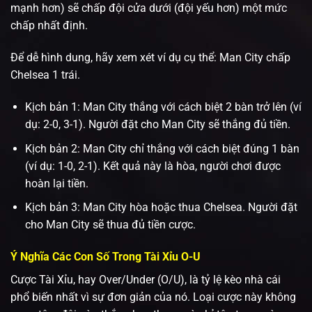
mạnh hơn) sẽ chấp đội cửa dưới (đội yếu hơn) một mức
chấp nhất định.
Để dễ hình dung, hãy xem xét ví dụ cụ thể: Man City chấp
Chelsea 1 trái.
Kịch bản 1: Man City thắng với cách biệt 2 bàn trở lên (ví
dụ: 2-0, 3-1). Người đặt cho Man City sẽ thắng đủ tiền.
Kịch bản 2: Man City chỉ thắng với cách biệt đúng 1 bàn
(ví dụ: 1-0, 2-1). Kết quả này là hòa, người chơi được
hoàn lại tiền.
Kịch bản 3: Man City hòa hoặc thua Chelsea. Người đặt
cho Man City sẽ thua đủ tiền cược.
Ý Nghĩa Các Con Số Trong Tài Xỉu O-U
Cược Tài Xỉu, hay Over/Under (O/U), là tỷ lệ kèo nhà cái
phổ biến nhất vì sự đơn giản của nó. Loại cược này không