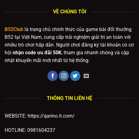
VỀ CHÚNG TÔI
B52Club
là trang chủ chính thức của game bài đổi thưởng
B52 tại Việt Nam, cung cấp trải nghiệm giải trí an toàn với
nhiều trò chơi hấp dẫn. Người chơi đăng ký tài khoản có cơ
hội
nhận code ưu đãi 50K
, tham gia nhanh chóng và cập
nhật khuyến mãi mới nhất từ hệ thống.
THÔNG TIN LIÊN HỆ
WEBSITE: https://qarino.it.com/
HOTLINE:
0981604237