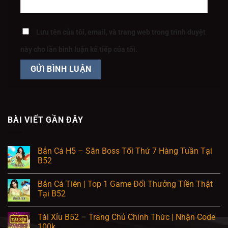
Lưu tên của tôi, email, và trang web trong trình duyệt
này cho lần bình luận kế tiếp của tôi.
BÀI VIẾT GẦN ĐÂY
Bắn Cá H5 – Săn Boss Tối Thứ 7 Hàng Tuần Tại
B52
Không
có
Bắn Cá Tiên | Top 1 Game Đổi Thưởng Tiền Thật
bình
luận
Tại B52
ở
Bắn
Không
Cá
có
Tài Xỉu B52 – Trang Chủ Chính Thức | Nhận Code
H5
bình
–
luận
100k